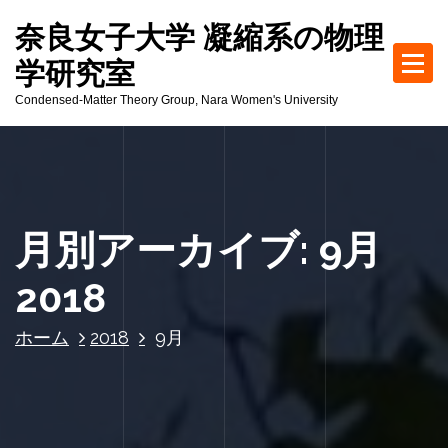
コ
奈良女子大学 凝縮系の物理
ン
テ
学研究室
ン
Condensed-Matter Theory Group, Nara Women's University
ツ
へ
ス
キ
ッ
プ
月別アーカイブ: 9月
2018
ホーム
2018
9月