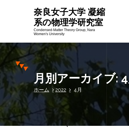
コ
奈良女子大学 凝縮
ン
テ
系の物理学研究室
ン
Condensed-Matter Theory Group, Nara
ツ
Women's University
へ
ス
キ
ッ
プ
月別アーカイブ: 4月
ホーム
2022
4月