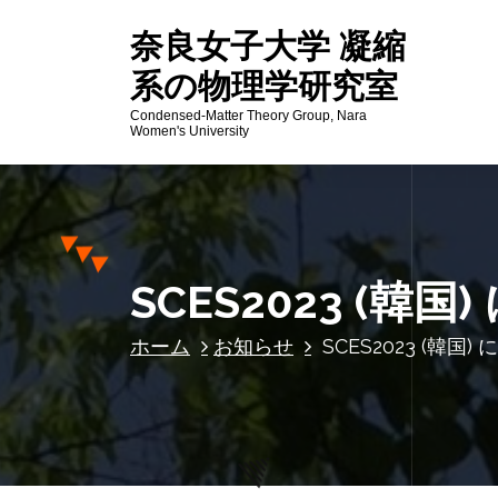
コ
奈良女子大学 凝縮
ン
テ
系の物理学研究室
ン
Condensed-Matter Theory Group, Nara
ツ
Women's University
へ
ス
キ
ッ
プ
SCES2023 (韓国
ホーム
お知らせ
SCES2023 (韓国)