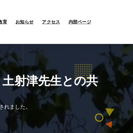
教育
お知らせ
アクセス
内部ページ
と土射津先生との共
表されました。