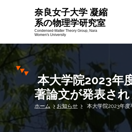
コ
奈良女子大学 凝縮
ン
テ
系の物理学研究室
ン
Condensed-Matter Theory Group, Nara
ツ
Women's University
へ
ス
キ
ッ
プ
本大学院2023
著論文が発表され
ホーム
お知らせ
本大学院2023年