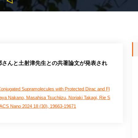
沙耶さんと土射津先生との共著論文が発表され
onjugated Supramolecules with Protected Dirac and Fl
ya Nakano, Masahisa Tsuchiizu, Noriaki Takagi, Rie S
 ACS Nano 2024 18 (30), 19663-19671