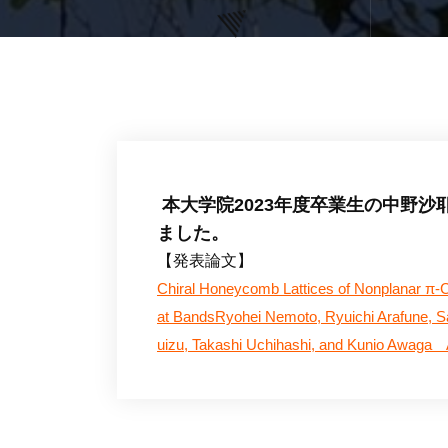
本大学院2023年度卒業生の中野
ました。
【発表論文】
Chiral Honeycomb Lattices of Nonplanar π-C
at BandsRyohei Nemoto, Ryuichi Arafune, Sa
uizu, Takashi Uchihashi, and Kunio Awaga