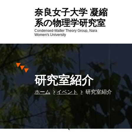
コ
奈良女子大学 凝縮
ン
テ
系の物理学研究室
ン
Condensed-Matter Theory Group, Nara
ツ
Women's University
へ
ス
キ
ッ
プ
研究室紹介
ホーム
イベント
研究室紹介