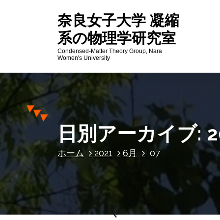
コ
奈良女子大学 凝縮
ン
テ
系の物理学研究室
ン
Condensed-Matter Theory Group, Nara
ツ
Women's University
へ
ス
キ
ッ
プ
日別アーカイブ: 2
ホーム
2021
6月
07