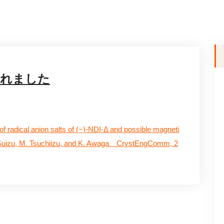
されました
of radical anion salts of (−)-NDI-Δ and possible magneti
. Suizu, M. Tsuchiizu, and K. Awaga CrystEngComm, 2