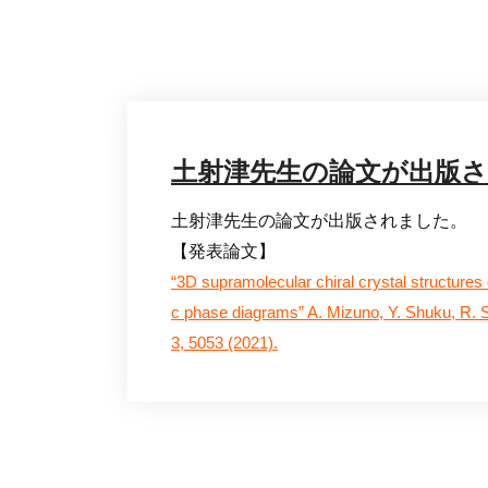
土射津先生の論文が出版
土射津先生の論文が出版されました。
【発表論文】
“3D supramolecular chiral crystal structures 
c phase diagrams” A. Mizuno, Y. Shuku, R
3, 5053 (2021).